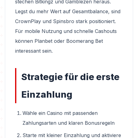
stechen Bitkingz und Gamblezen heraus.
Legst du mehr Wert auf Gesamtbalance, sind
CrownPlay und Spinsbro stark positioniert.
Für mobile Nutzung und schnelle Cashouts
können Planbet oder Boomerang Bet
interessant sein.
Strategie für die erste
Einzahlung
Wähle ein Casino mit passenden
Zahlungsarten und klaren Bonusregeln
Starte mit kleiner Einzahlung und aktiviere