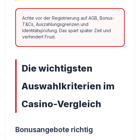
Achte vor der Registrierung auf AGB, Bonus-
T&Cs, Auszahlungsgrenzen und
Identitätsprüfung. Das spart später Zeit und
verhindert Frust.
Die wichtigsten
Auswahlkriterien im
Casino-Vergleich
Bonusangebote richtig