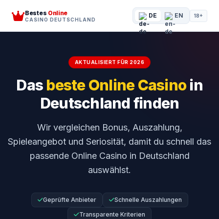
Bestes
Online
DE
EN
18+
CASINO DEUTSCHLAND
AKTUALISIERT FÜR 2026
Das
beste Online Casino
in
Deutschland finden
Wir vergleichen Bonus, Auszahlung,
Spieleangebot und Seriosität, damit du schnell das
passende Online Casino in Deutschland
auswählst.
Geprüfte Anbieter
Schnelle Auszahlungen
Transparente Kriterien