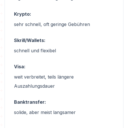
Krypto:
sehr schnell, oft geringe Gebühren
Skrill/Wallets:
schnell und flexibel
Visa:
weit verbreitet, teils längere
Auszahlungsdauer
Banktransfer:
solide, aber meist langsamer