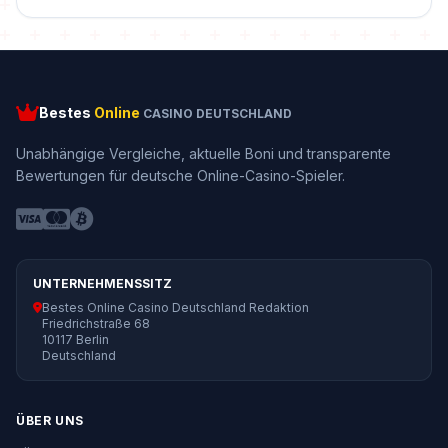
Bestes
Online
CASINO DEUTSCHLAND
Unabhängige Vergleiche, aktuelle Boni und transparente
Bewertungen für deutsche Online-Casino-Spieler.
UNTERNEHMENSSITZ
Bestes Online Casino Deutschland Redaktion
Friedrichstraße 68
10117 Berlin
Deutschland
ÜBER UNS