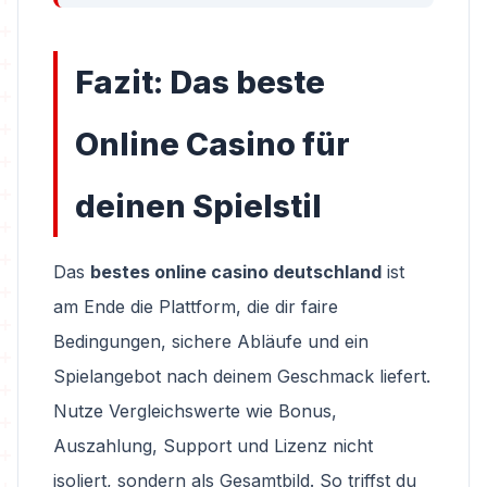
Fazit: Das beste
Online Casino für
deinen Spielstil
Das
bestes online casino deutschland
ist
am Ende die Plattform, die dir faire
Bedingungen, sichere Abläufe und ein
Spielangebot nach deinem Geschmack liefert.
Nutze Vergleichswerte wie Bonus,
Auszahlung, Support und Lizenz nicht
isoliert, sondern als Gesamtbild. So triffst du