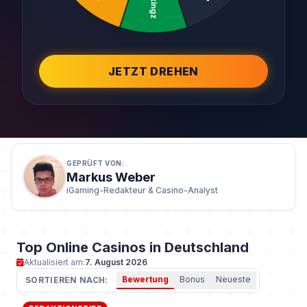
JETZT DREHEN
GEPRÜFT VON:
Markus Weber
iGaming-Redakteur & Casino-Analyst
Top Online Casinos in Deutschland
Aktualisiert am:
7. August 2026
Bewertung
Bonus
Neueste
SORTIEREN NACH: