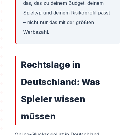
das, das zu deinem Budget, deinem
Spieltyp und deinem Risikoprofil passt
– nicht nur das mit der größten
Werbezahl.
Rechtslage in
Deutschland: Was
Spieler wissen
müssen
Online-Glücksspiel ist in Deutschland