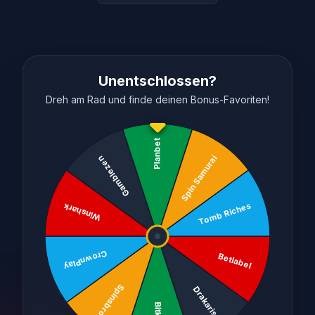
Unentschlossen?
Dreh am Rad und finde deinen Bonus-Favoriten!