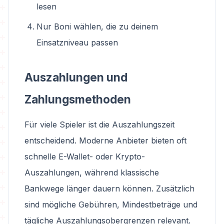
lesen
Nur Boni wählen, die zu deinem
Einsatzniveau passen
Auszahlungen und
Zahlungsmethoden
Für viele Spieler ist die Auszahlungszeit
entscheidend. Moderne Anbieter bieten oft
schnelle E-Wallet- oder Krypto-
Auszahlungen, während klassische
Bankwege länger dauern können. Zusätzlich
sind mögliche Gebühren, Mindestbeträge und
tägliche Auszahlungsobergrenzen relevant.