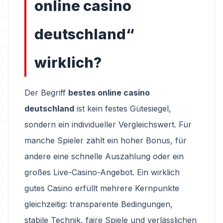
online casino
deutschland“
wirklich?
Der Begriff
bestes online casino
deutschland
ist kein festes Gütesiegel,
sondern ein individueller Vergleichswert. Für
manche Spieler zählt ein hoher Bonus, für
andere eine schnelle Auszahlung oder ein
großes Live-Casino-Angebot. Ein wirklich
gutes Casino erfüllt mehrere Kernpunkte
gleichzeitig: transparente Bedingungen,
stabile Technik, faire Spiele und verlässlichen