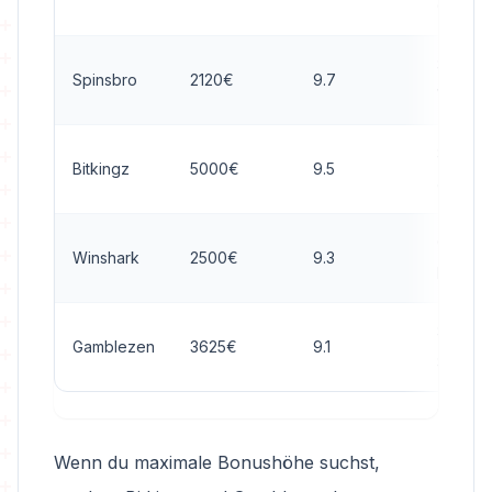
Gesamt
Sehr h
Spinsbro
2120€
9.7
Willko
Stark f
Bitkingz
5000€
9.5
orienti
Geeigne
Winshark
2500€
9.3
höhere 
Sehr g
Gamblezen
3625€
9.1
Spiela
Wenn du maximale Bonushöhe suchst,