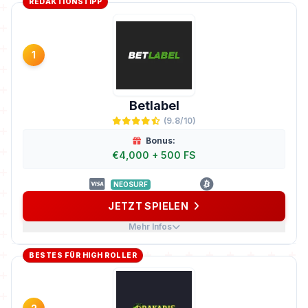
REDAKTIONSTIPP
1
Betlabel
(9.8/10)
Bonus:
€4,000 + 500 FS
NEOSURF
MIFINITY
JETZT SPIELEN
Mehr Infos
BESTES FÜR HIGH ROLLER
WARUM WIR ES MÖGEN
RTP: 96%
Min Deposit: $20
Payout speed: 1–6 hours